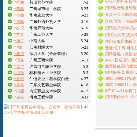
5-12k/月不等 
*梓澜
韩山师范学院
7-3
招聘银行服务经理/
*燕鑫
广州城市理工学院
6-25
五险一金 5-8k招
*小姐
华南农业大学
6-23
双休 五险一金待
*鸿基
广东外语外贸大学
6-16
*心仪
华南师范大学
6-10
招聘文员/资料员/
*方卓
广东工业大学
5-28
招聘文员/对接员/管
*海平
中南大学
5-24
试用5.7k具体面
*巧红
云南财经大学
5-21
五险 包中餐 可包
*雅浮
深圳大学（金融管理）
5-20
招聘客服（暴饮·(京
*琪曼
广州工商学院
5-11
3-10k提成 朝
底薪提成 社会保
*孟哲
许昌电气职业学院
5-8
招聘服务员 底薪42
*洁萍
桂林航天工业学院
5-5
5000-6000/月
*慧玲
仲恺农业工程学院白云
4-27
3000-7000/
*灵灵
广东文艺职业学院
4-18
0.7-1.2w/月
*湘媛
内江职业技术学院
4-15
招聘造价员 6-10
*金枝
河南工程学院
3-31