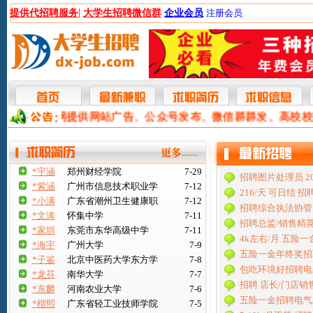
|
提供代招聘服务
大学生招聘微信群
企业会员
注册会员
本网提供网站广告、公众号发布、微信群群发、高校
*宇涵
郑州财经学院
7-29
招聘图片处理员 20
*紫涵
广州市信息技术职业学
7-12
216/天 可日结 
*小满
广东省潮州卫生健康职
7-12
招聘综合执法协管
*文涛
怀集中学
7-11
招聘总监/销售精英
*家圳
东莞市东华高级中学
7-11
4k左右/月 五险
*海宇
广州大学
7-9
五险一金年终奖招
*子鉴
北京中医药大学东方学
7-8
包吃环境好招聘电
*龙芬
南华大学
7-7
招聘 店长/门店销售
*东麟
河南农业大学
7-6
五险一金招聘电气工程
*楷熙
广东省轻工业技师学院
7-5